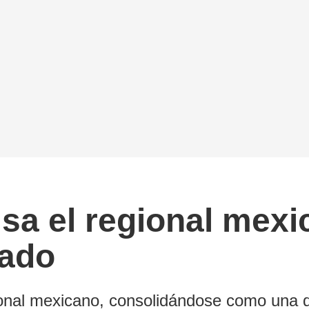
lsa el regional mexi
rado
gional mexicano, consolidándose como una 