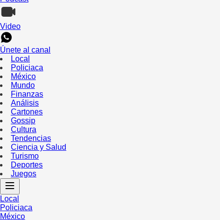
Video
Únete al canal
Local
Policiaca
México
Mundo
Finanzas
Análisis
Cartones
Gossip
Cultura
Tendencias
Ciencia y Salud
Turismo
Deportes
Juegos
Local
Policiaca
México