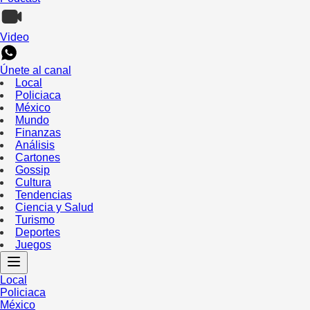
Video
Únete al canal
Local
Policiaca
México
Mundo
Finanzas
Análisis
Cartones
Gossip
Cultura
Tendencias
Ciencia y Salud
Turismo
Deportes
Juegos
Local
Policiaca
México