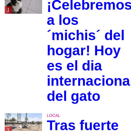
¡Celebremo
1
a los
´michis´ del
hogar! Hoy
es el dia
internaciona
del gato
LOCAL
Tras fuerte
2