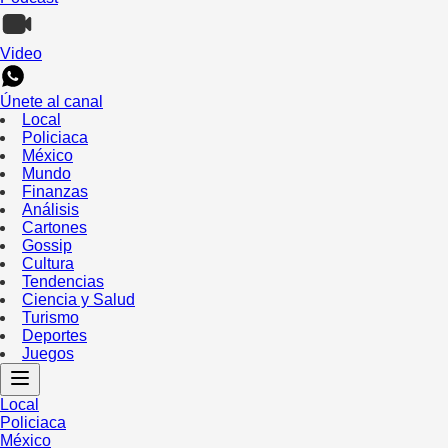
Video
Únete al canal
Local
Policiaca
México
Mundo
Finanzas
Análisis
Cartones
Gossip
Cultura
Tendencias
Ciencia y Salud
Turismo
Deportes
Juegos
Local
Policiaca
México