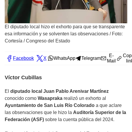
El diputado local hizo el exhorto para que se transparente
esa información y se solventen las observaciones
/
Foto:
Cortesía / Congreso del Estado
E-
Cop
Facebook
X
WhatsApp
Telegram
Mail
lin
Víctor Cubillas
El
diputado local Juan Pablo Arenivar Martínez
conocido como
Wasapraka
realizó un exhorto al
Ayuntamiento de San Luis Río Colorado
a que aclare
las observaciones que le hizo la
Auditoría Superior de la
Federación (ASF)
sobre la cuenta pública del 2024.