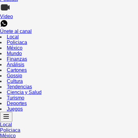
Video
Únete al canal
Local
Policiaca
México
Mundo
Finanzas
Análisis
Cartones
Gossip
Cultura
Tendencias
Ciencia y Salud
Turismo
Deportes
Juegos
Local
Policiaca
México