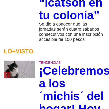
“Icatson en
tu colonia”
Se dio a conocer que las
jornadas serán cuatro sábados
consecutivos con una inscripción
accesible de 100 pesos
LO+VISTO
TENDENCIAS
¡Celebremo
1
a los
´michis´ del
hogar! Hoy