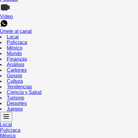
Video
Únete al canal
Local
Policiaca
México
Mundo
Finanzas
Análisis
Cartones
Gossip
Cultura
Tendencias
Ciencia y Salud
Turismo
Deportes
Juegos
Local
Policiaca
México