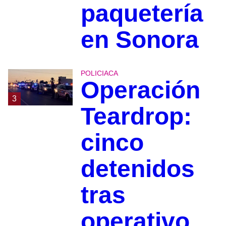
paquetería
en Sonora
POLICIACA
Operación
3
Teardrop:
cinco
detenidos
tras
operativo