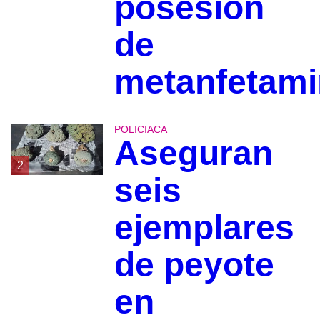
posesión
de
metanfetami
POLICIACA
Aseguran
2
seis
ejemplares
de peyote
en