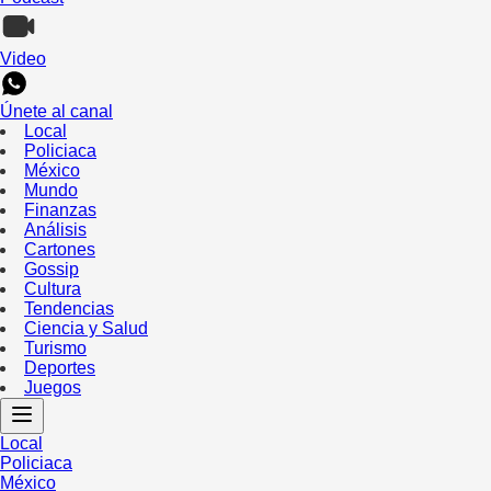
Video
Únete al canal
Local
Policiaca
México
Mundo
Finanzas
Análisis
Cartones
Gossip
Cultura
Tendencias
Ciencia y Salud
Turismo
Deportes
Juegos
Local
Policiaca
México