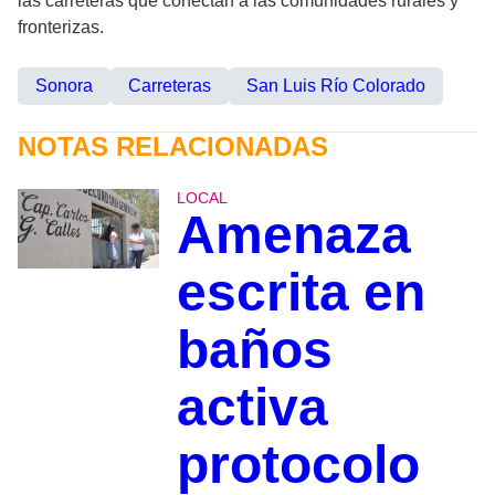
las carreteras que conectan a las comunidades rurales y
fronterizas.
Sonora
Carreteras
San Luis Río Colorado
NOTAS RELACIONADAS
LOCAL
Amenaza
escrita en
baños
activa
protocolo