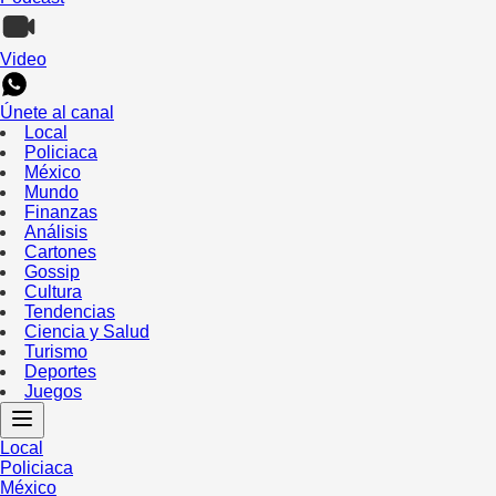
Video
Únete al canal
Local
Policiaca
México
Mundo
Finanzas
Análisis
Cartones
Gossip
Cultura
Tendencias
Ciencia y Salud
Turismo
Deportes
Juegos
Local
Policiaca
México