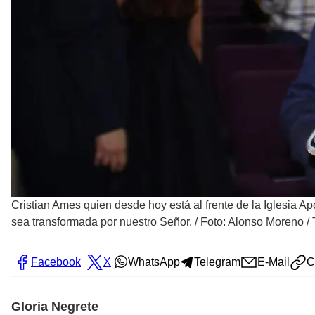
Cristian Ames quien desde hoy está al frente de la Iglesia Ap
sea transformada por nuestro Señor.
/
Foto: Alonso Moreno / 
Facebook
X
WhatsApp
Telegram
E-Mail
C
Gloria Negrete