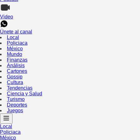
Video
Únete al canal
Local
Policiaca
México
Mundo
Finanzas
Análisis
Cartones
Gossip
Cultura
Tendencias
Ciencia y Salud
Turismo
Deportes
Juegos
Local
Policiaca
México