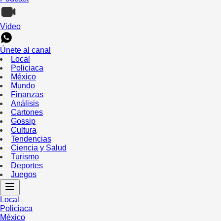
Video
Únete al canal
Local
Policiaca
México
Mundo
Finanzas
Análisis
Cartones
Gossip
Cultura
Tendencias
Ciencia y Salud
Turismo
Deportes
Juegos
Local
Policiaca
México