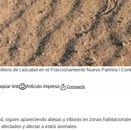
 víbora de cascabel en el Fraccionamiento Nuevo Palmira
/
Cort
opiar link
Artículo impreso
Compartir
, siguen apareciendo abejas y víboras en zonas habitacionales,
 afectados y afectar a estos animales.