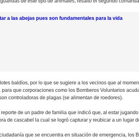
n guaridas de este tipo de animales, resaltó el segundo coman
ar a las abejas pues son fundamentales para la vida
lotes baldíos, por lo que se sugiere a los vecinos que al moment
para que corporaciones como los Bomberos Voluntarios acudan a
n controladoras de plagas (se alimentan de roedores).
orte de un padre de familia que indicó que, al estar jugando s
 de cascabel la cual se logró capturar y reubicar a un lugar do
 ciudadanía que se encuentra en situación de emergencia, los B