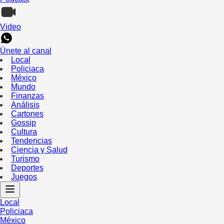
Video
Únete al canal
Local
Policiaca
México
Mundo
Finanzas
Análisis
Cartones
Gossip
Cultura
Tendencias
Ciencia y Salud
Turismo
Deportes
Juegos
Local
Policiaca
México