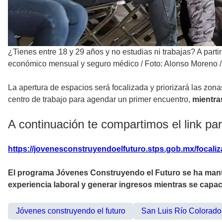
¿Tienes entre 18 y 29 años y no estudias ni trabajas? A parti
económico mensual y seguro médico
/
Foto: Alonso Moreno /
La apertura de espacios será focalizada y priorizará las zon
centro de trabajo para agendar un primer encuentro,
mientra
A continuación te compartimos el link pa
https://jovenesconstruyendoelfuturo.stps.gob.mx/focaliz
El programa Jóvenes Construyendo el Futuro se ha mant
experiencia laboral y generar ingresos mientras se capac
Jóvenes construyendo el futuro
San Luis Río Colorado