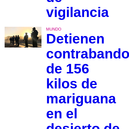
vigilancia
MUNDO
Detienen
contraband
de 156
kilos de
mariguana
en el
desierto de