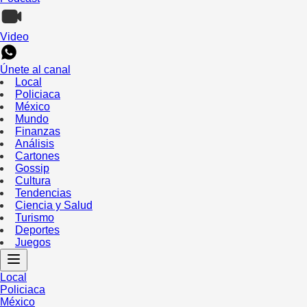
Video
Únete al canal
Local
Policiaca
México
Mundo
Finanzas
Análisis
Cartones
Gossip
Cultura
Tendencias
Ciencia y Salud
Turismo
Deportes
Juegos
Local
Policiaca
México