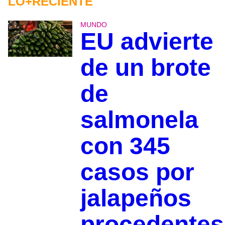
LO+RECIENTE
MUNDO
EU advierte
de un brote
de
salmonela
con 345
casos por
jalapeños
procedentes