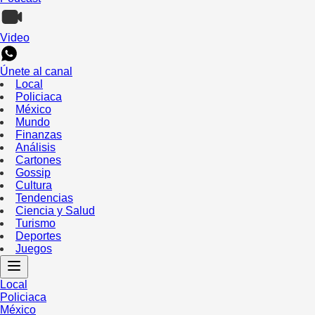
Video
Únete al canal
Local
Policiaca
México
Mundo
Finanzas
Análisis
Cartones
Gossip
Cultura
Tendencias
Ciencia y Salud
Turismo
Deportes
Juegos
Local
Policiaca
México