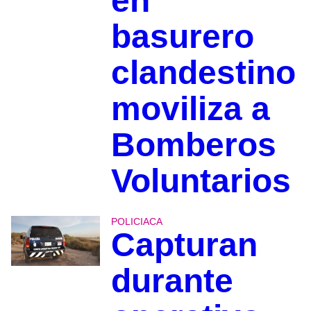
en
basurero
clandestino
moviliza a
Bomberos
Voluntarios
POLICIACA
Capturan
durante