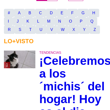
#
A
B
C
D
E
F
G
H
I
J
K
L
M
N
O
P
Q
R
S
T
U
V
W
X
Y
Z
LO+VISTO
TENDENCIAS
¡Celebremo
1
a los
´michis´ del
hogar! Hoy