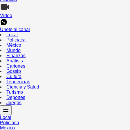
Video
Únete al canal
Local
Policiaca
México
Mundo
Finanzas
Análisis
Cartones
Gossip
Cultura
Tendencias
Ciencia y Salud
Turismo
Deportes
Juegos
Local
Policiaca
México