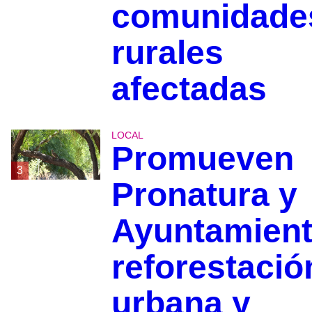
comunidade
rurales
afectadas
LOCAL
Promueven
3
Pronatura y
Ayuntamien
reforestació
urbana y