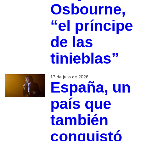
Osbourne,
“el príncipe
de las
tinieblas”
17 de julio de 2026
España, un
país que
también
conquistó