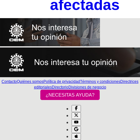
afectadas
Contacto
Quiénes somos
Política de privacidad
Términos y condiciones
Directrices
editoriales
Directorio
Divisiones de negocio
¿NECESITAS AYUDA?