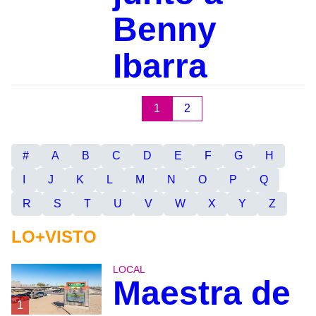
Benny
Ibarra
1
2
#
A
B
C
D
E
F
G
H
I
J
K
L
M
N
O
P
Q
R
S
T
U
V
W
X
Y
Z
LO+VISTO
LOCAL
Maestra de
1