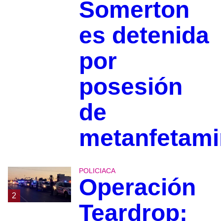
Somerton
es detenida
por
posesión
de
metanfetami
POLICIACA
Operación
2
Teardrop: