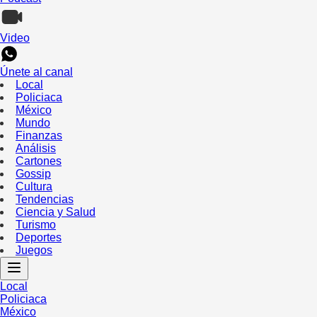
Video
Únete al canal
Local
Policiaca
México
Mundo
Finanzas
Análisis
Cartones
Gossip
Cultura
Tendencias
Ciencia y Salud
Turismo
Deportes
Juegos
Local
Policiaca
México