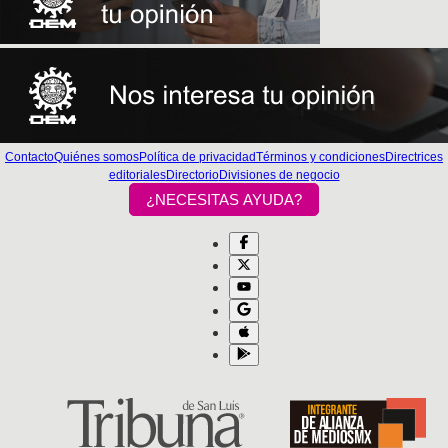
Contacto
Quiénes somos
Política de privacidad
Términos y condiciones
Directrices
editoriales
Directorio
Divisiones de negocio
¿NECESITAS AYUDA?