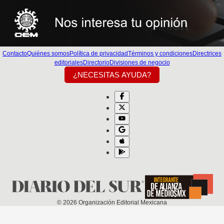
Contacto
Quiénes somos
Política de privacidad
Términos y condiciones
Directrices
editoriales
Directorio
Divisiones de negocio
¿NECESITAS AYUDA?
©
2026
Organización Editorial Mexicana