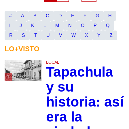
#
A
B
C
D
E
F
G
H
I
J
K
L
M
N
O
P
Q
R
S
T
U
V
W
X
Y
Z
LO+VISTO
LOCAL
Tapachula
1
y su
historia: así
era la