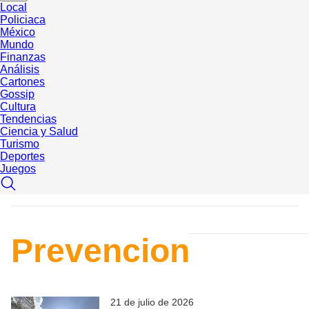
Local
Policiaca
México
Mundo
Finanzas
Análisis
Cartones
Gossip
Cultura
Tendencias
Ciencia y Salud
Turismo
Deportes
Juegos
Prevencion
21 de julio de 2026