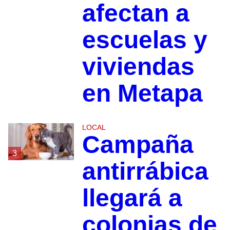
afectan a
escuelas y
viviendas
en Metapa
LOCAL
Campaña
3
antirrábica
llegará a
colonias de