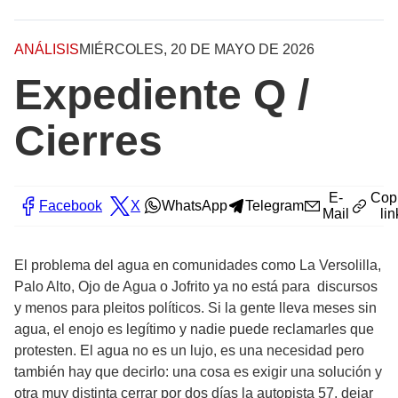
ANÁLISIS
MIÉRCOLES, 20 DE MAYO DE 2026
Expediente Q /
Cierres
E-
Cop
Facebook
X
WhatsApp
Telegram
Mail
lin
El problema del agua en comunidades como La Versolilla,
Palo Alto, Ojo de Agua o Jofrito ya no está para discursos
y menos para pleitos políticos. Si la gente lleva meses sin
agua, el enojo es legítimo y nadie puede reclamarles que
protesten. El agua no es un lujo, es una necesidad pero
también hay que decirlo: una cosa es exigir una solución y
otra muy distinta cerrar por dos días la autopista 57, dejar