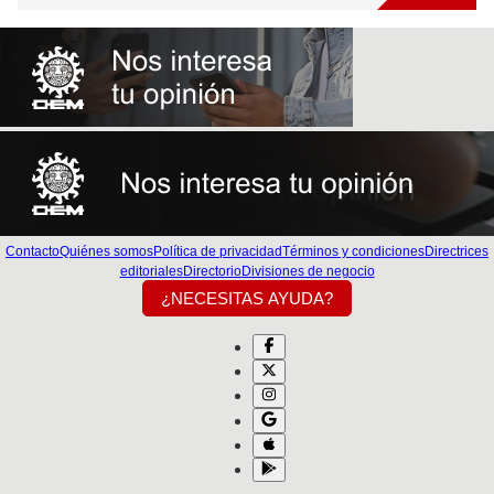
Contacto
Quiénes somos
Política de privacidad
Términos y condiciones
Directrices
editoriales
Directorio
Divisiones de negocio
¿NECESITAS AYUDA?