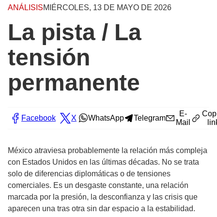
ANÁLISIS
MIÉRCOLES, 13 DE MAYO DE 2026
La pista / La
tensión
permanente
E-
Cop
Facebook
X
WhatsApp
Telegram
Mail
lin
México atraviesa probablemente la relación más compleja
con Estados Unidos en las últimas décadas. No se trata
solo de diferencias diplomáticas o de tensiones
comerciales. Es un desgaste constante, una relación
marcada por la presión, la desconfianza y las crisis que
aparecen una tras otra sin dar espacio a la estabilidad.