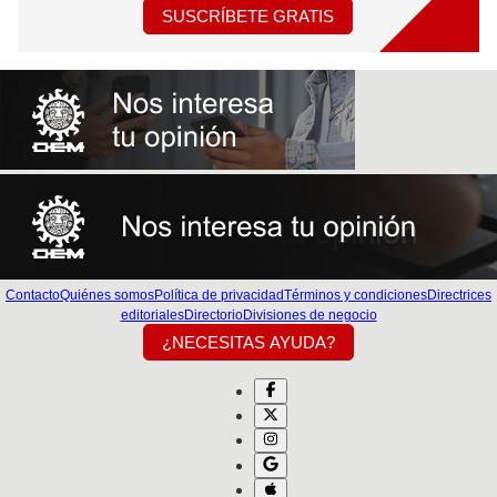
SUSCRÍBETE GRATIS
Contacto
Quiénes somos
Política de privacidad
Términos y condiciones
Directrices
editoriales
Directorio
Divisiones de negocio
¿NECESITAS AYUDA?