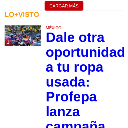
CARGAR MÁS
LO+VISTO
MÉXICO
Dale otra
1
oportunidad
a tu ropa
usada:
Profepa
lanza
campaña