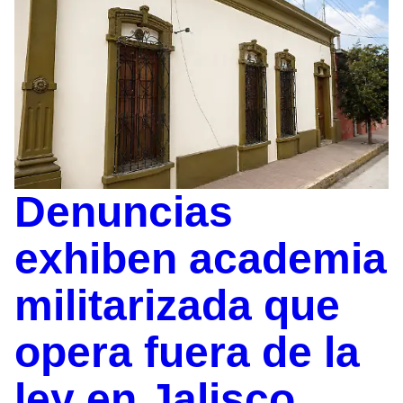
Denuncias
exhiben academia
militarizada que
opera fuera de la
ley en Jalisco