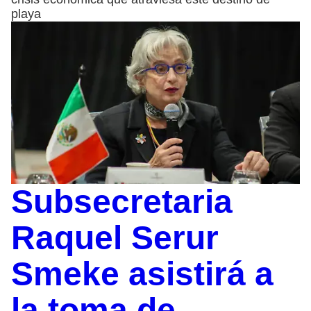
playa
Subsecretaria
Raquel Serur
Smeke asistirá a
la toma de