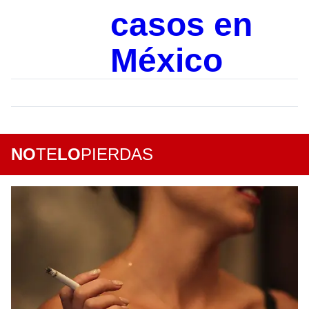
casos en
México
NO
TE
LO
PIERDAS