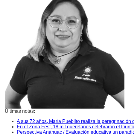
Últimas notas:
A sus 72 años, María Pueblito realiza la peregrinación 
En el Zona Fest, 18 mil queretanos celebraron el triun
Perspectiva Anáhuac / Evaluación educativa un paradigm