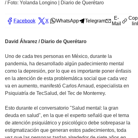
/
Foto: Yolanda Longino | Diario de Querétaro
E-
Cop
Facebook
X
WhatsApp
Telegram
Mail
lin
David Álvarez / Diario de Querétaro
Uno de cada tres personas en México, durante la
pandemia, ha desarrollado algún padecimiento mental
como la depresión, por lo que es importante poner énfasis
en la atención de esta problemática social que cada vez
va en aumento, manifestó Carlos Arnaud, especialista en
Psiquiatría de TecSalud, del Tec de Monterrey.
Esto durante el conversatorio "Salud mental: la gran
deuda en salud", en la que el experto señaló que el tema
de atención psiquiátrico y psicológico debe sobrepasar la
estigmatización que generan estos padecimientos, toda
vez que las personas tardan alrededor de siete años en