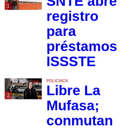
SNTE abre
1
registro
para
préstamos
ISSSTE
POLICIACA
Libre La
2
Mufasa;
conmutan