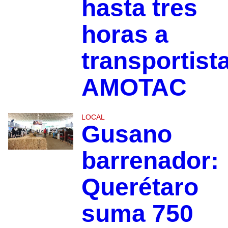
hasta tres
horas a
transportist
AMOTAC
LOCAL
Gusano
barrenador:
Querétaro
suma 750