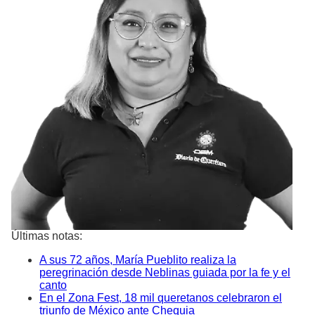
Últimas notas:
A sus 72 años, María Pueblito realiza la
peregrinación desde Neblinas guiada por la fe y el
canto
En el Zona Fest, 18 mil queretanos celebraron el
triunfo de México ante Chequia