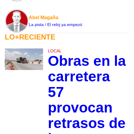
Abel Magaña
La pista / El reloj ya empezó
LO+RECIENTE
LOCAL
Obras en la
carretera
57
provocan
retrasos de