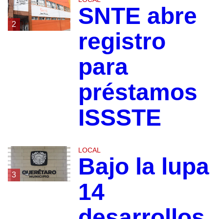
SNTE abre
2
registro
para
préstamos
ISSSTE
LOCAL
Bajo la lupa
3
14
desarrollos