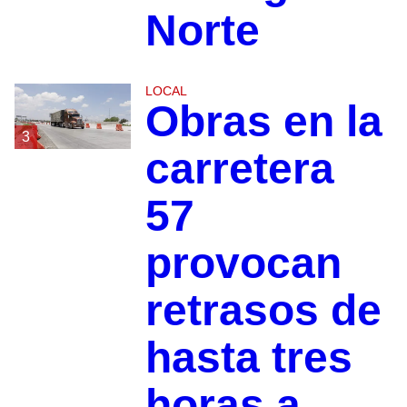
Norte
LOCAL
Obras en la
3
carretera
57
provocan
retrasos de
hasta tres
horas a