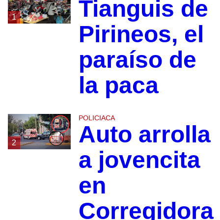
Tianguis de
1
Pirineos, el
paraíso de
la paca
POLICIACA
Auto arrolla
2
a jovencita
en
Corregidora