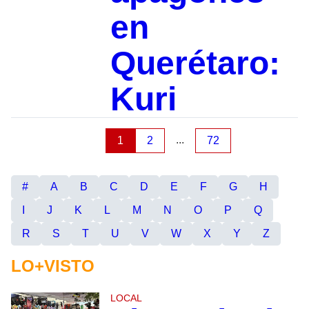
en
Querétaro:
Kuri
...
1
2
72
#
A
B
C
D
E
F
G
H
I
J
K
L
M
N
O
P
Q
R
S
T
U
V
W
X
Y
Z
LO+VISTO
LOCAL