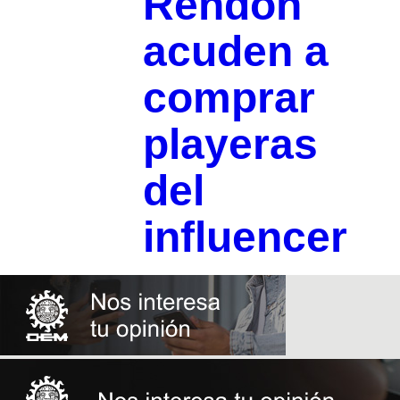
Rendón
acuden a
comprar
playeras
del
influencer