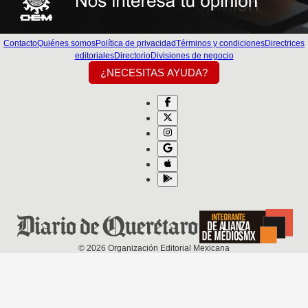
Contacto
Quiénes somos
Política de privacidad
Términos y condiciones
Directrices
editoriales
Directorio
Divisiones de negocio
¿NECESITAS AYUDA?
©
2026
Organización Editorial Mexicana