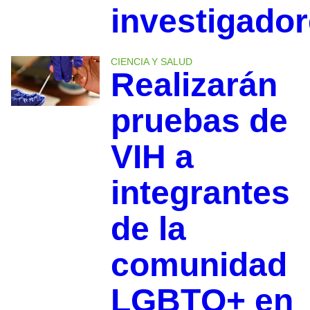
investigado
CIENCIA Y SALUD
Realizarán
pruebas de
VIH a
integrantes
de la
comunidad
LGBTQ+ en