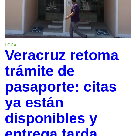
LOCAL
Veracruz retoma
trámite de
pasaporte: citas
ya están
disponibles y
entrega tarda