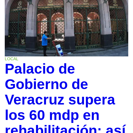
LOCAL
Palacio de
Gobierno de
Veracruz supera
los 60 mdp en
rehabilitación; así