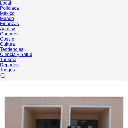
Local
Policiaca
México
Mundo
Finanzas
Análisis
Cartones
Gossip
Cultura
Tendencias
Ciencia y Salud
Turismo
Deportes
Juegos