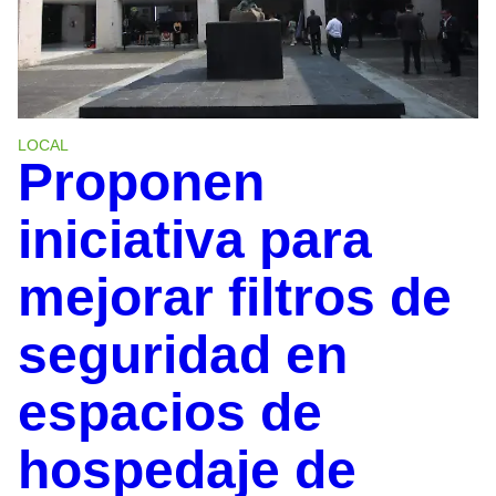
LOCAL
Proponen
iniciativa para
mejorar filtros de
seguridad en
espacios de
hospedaje de