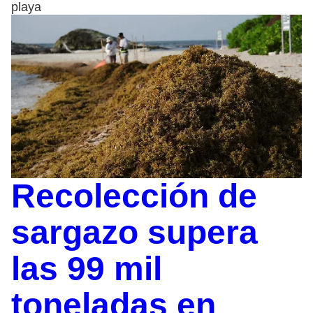
playa
Recolección de
sargazo supera
las 99 mil
toneladas en