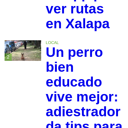
ver rutas
en Xalapa
LOCAL
Un perro
2
bien
educado
vive mejor:
adiestrador
da tips para