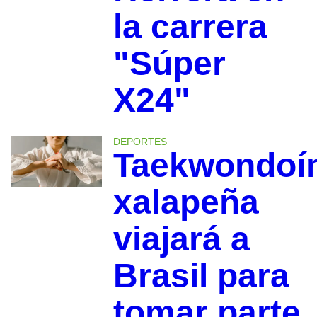
la carrera
"Súper
X24"
DEPORTES
Taekwondoí
xalapeña
viajará a
Brasil para
tomar parte