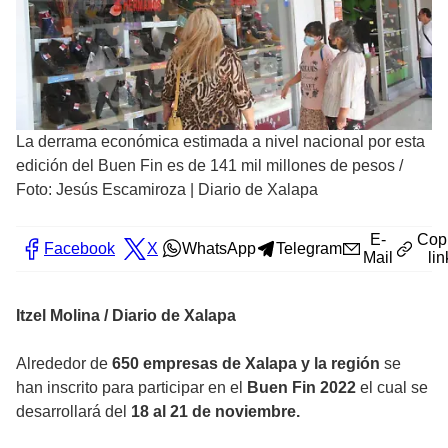
La derrama económica estimada a nivel nacional por esta
edición del Buen Fin es de 141 mil millones de pesos
/
Foto: Jesús Escamiroza | Diario de Xalapa
E-
Cop
Facebook
X
WhatsApp
Telegram
Mail
lin
Itzel Molina / Diario de Xalapa
Alrededor de
650 empresas de Xalapa y la región
se
han inscrito para participar en el
Buen Fin 2022
el cual se
desarrollará del
18 al 21 de noviembre.