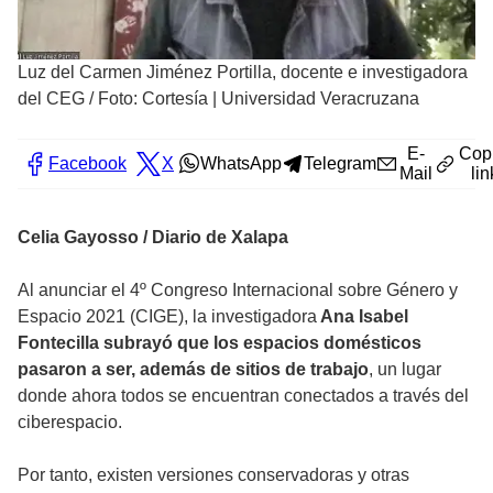
Luz del Carmen Jiménez Portilla, docente e investigadora
del CEG
/
Foto: Cortesía | Universidad Veracruzana
E-
Cop
Facebook
X
WhatsApp
Telegram
Mail
lin
Celia Gayosso / Diario de Xalapa
Al anunciar el 4º Congreso Internacional sobre Género y
Espacio 2021 (CIGE), la investigadora
Ana Isabel
Fontecilla subrayó que los espacios domésticos
pasaron a ser, además de sitios de trabajo
, un lugar
donde ahora todos se encuentran conectados a través del
ciberespacio.
Por tanto, existen versiones conservadoras y otras