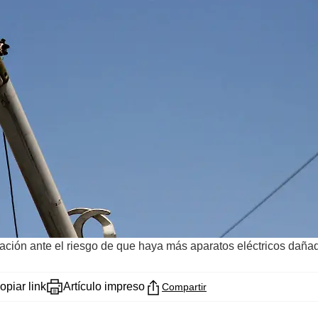
ación ante el riesgo de que haya más aparatos eléctricos daña
opiar link
Artículo impreso
Compartir