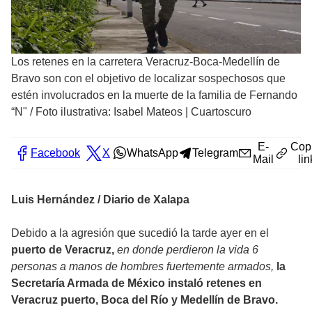
Los retenes en la carretera Veracruz-Boca-Medellín de
Bravo son con el objetivo de localizar sospechosos que
estén involucrados en la muerte de la familia de Fernando
“N"
/
Foto ilustrativa: Isabel Mateos | Cuartoscuro
E-
Cop
Facebook
X
WhatsApp
Telegram
Mail
lin
Luis Hernández / Diario de Xalapa
Debido a la agresión que sucedió la tarde ayer en el
puerto de Veracruz,
en donde perdieron la vida 6
personas a manos de hombres fuertemente armados,
la
Secretaría Armada de México instaló retenes en
Veracruz puerto, Boca del Río y Medellín de Bravo.