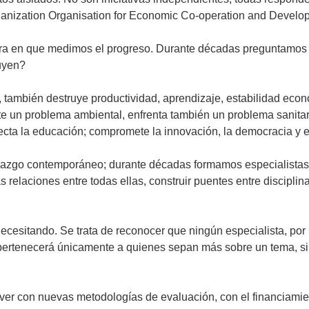
ganization Organisation for Economic Co-operation and Develo
era en que medimos el progreso. Durante décadas preguntamos c
ruyen?
 también destruye productividad, aprendizaje, estabilidad econó
e un problema ambiental, enfrenta también un problema sanita
ecta la educación; compromete la innovación, la democracia y el
derazgo contemporáneo; durante décadas formamos especialista
 relaciones entre todas ellas, construir puentes entre discipl
ecesitando. Se trata de reconocer que ningún especialista, por 
o no pertenecerá únicamente a quienes sepan más sobre un tema
er con nuevas metodologías de evaluación, con el financiamiento