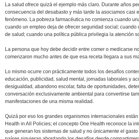
La salud ofrece quizá el ejemplo más claro. Durante años 
consecuencia del desabasto y más tarde la asociamos casi e
fenómeno. La pobreza farmacéutica no comienza cuando una pe
cuando un empleo deja de ofrecer seguridad social; cuando u
de salud; cuando una política pública privilegia la atención
La persona que hoy debe decidir entre comer o medicarse no 
comenzaron mucho antes de que esa receta llegara a sus m
Lo mismo ocurre con prácticamente todos los desafíos conte
educación, publicidad, salud mental, jornadas laborales y ac
desigualdad, abandono escolar, falta de oportunidades, deteri
conversación exclusivamente ambiental para convertirse tam
manifestaciones de una misma realidad.
Quizá por eso los grandes organismos internacionales están 
Health in All Policies; el concepto One Health reconoce la i
que generan los sistemas de salud y no únicamente el gasto 
países siguieran abordando los desafíos desde compartiment