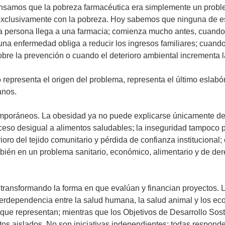
pensamos que la pobreza farmacéutica era simplemente un pro
xclusivamente con la pobreza. Hoy sabemos que ninguna de esa
rsona llega a una farmacia; comienza mucho antes, cuando un s
na enfermedad obliga a reducir los ingresos familiares; cuando
 sobre la prevención o cuando el deterioro ambiental incrementa
representa el origen del problema, representa el último eslabón
anos.
mporáneos. La obesidad ya no puede explicarse únicamente des
ceso desigual a alimentos saludables; la inseguridad tampoco pe
oro del tejido comunitario y pérdida de confianza institucional
bién en un problema sanitario, económico, alimentario y de d
transformando la forma en que evalúan y financian proyectos. 
nterdependencia entre la salud humana, la salud animal y los e
que representan; mientras que los Objetivos de Desarrollo Sost
os aislados. No son iniciativas independientes; todas respon