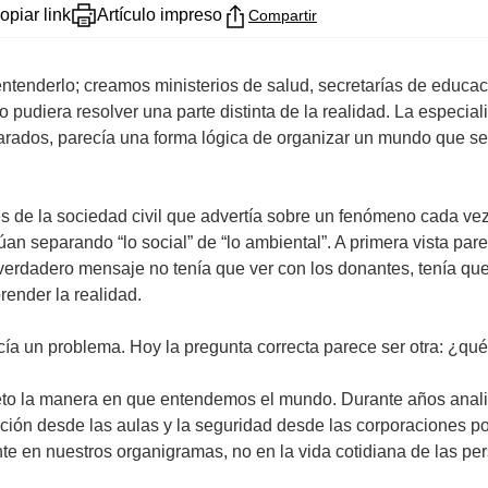
opiar link
Artículo impreso
Compartir
ntenderlo; creamos ministerios de salud, secretarías de educ
pudiera resolver una parte distinta de la realidad. La especiali
arados, parecía una forma lógica de organizar un mundo que se
nes de la sociedad civil que advertía sobre un fenómeno cada 
an separando “lo social” de “lo ambiental”. A primera vista pa
verdadero mensaje no tenía que ver con los donantes, tenía qu
render la realidad.
ía un problema. Hoy la pregunta correcta parece ser otra: ¿qué
pleto la manera en que entendemos el mundo. Durante años anal
ión desde las aulas y la seguridad desde las corporaciones pol
e en nuestros organigramas, no en la vida cotidiana de las pe