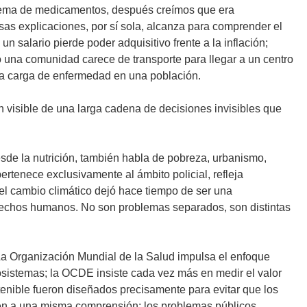
blema de medicamentos, después creímos que era
s explicaciones, por sí sola, alcanza para comprender el
alario pierde poder adquisitivo frente a la inflación;
 una comunidad carece de transporte para llegar a un centro
 la carga de enfermedad en una población.
 visible de una larga cadena de decisiones invisibles que
de la nutrición, también habla de pobreza, urbanismo,
rtenece exclusivamente al ámbito policial, refleja
; el cambio climático dejó hace tiempo de ser una
erechos humanos. No son problemas separados, son distintas
La Organización Mundial de la Salud impulsa el enfoque
cosistemas; la OCDE insiste cada vez más en medir el valor
enible fueron diseñados precisamente para evitar que los
den a una misma comprensión: los problemas públicos