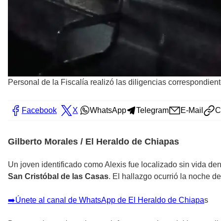
Personal de la Fiscalía realizó las diligencias correspondien
Facebook
X
WhatsApp
Telegram
E-Mail
C
Gilberto Morales / El Heraldo de Chiapas
Un joven identificado como Alexis fue localizado sin vida dent
San Cristóbal de las Casas
. El hallazgo ocurrió la noche d
➡️Únete al canal de WhatsApp de El Heraldo de Chiapa
s