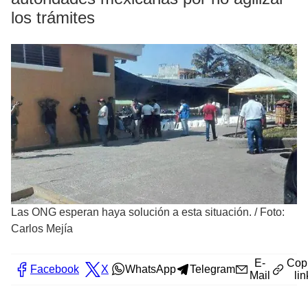
los trámites
Las ONG esperan haya solución a esta situación. / Foto:
Carlos Mejía
E-
Cop
Facebook
X
WhatsApp
Telegram
Mail
lin