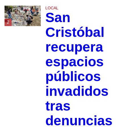
LOCAL
San
2
Cristóbal
recupera
espacios
públicos
invadidos
tras
denuncias