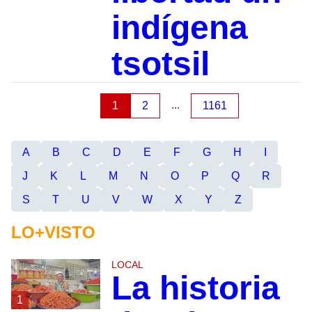
indígena
tsotsil
...
1
2
1161
A
B
C
D
E
F
G
H
I
J
K
L
M
N
O
P
Q
R
S
T
U
V
W
X
Y
Z
LO+VISTO
LOCAL
La historia
1