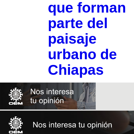
que forman
parte del
paisaje
urbano de
Chiapas