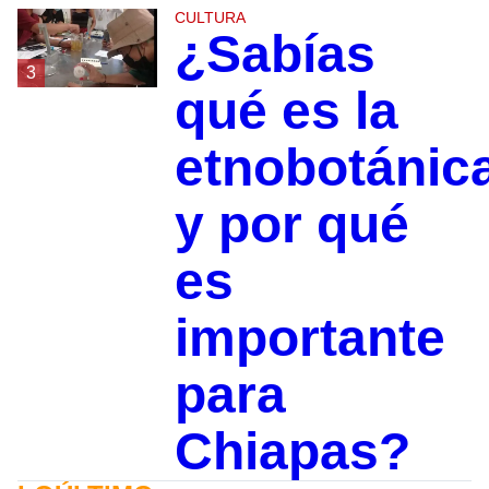
CULTURA
¿Sabías
3
qué es la
etnobotánic
y por qué
es
importante
para
Chiapas?