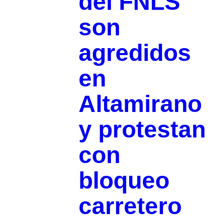
del FNLS
son
agredidos
en
Altamirano
y protestan
con
bloqueo
carretero