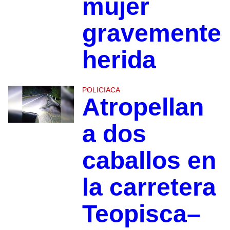
mujer
gravemente
herida
POLICIACA
Atropellan
a dos
caballos en
la carretera
Teopisca–