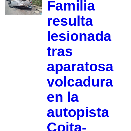
Familia
resulta
lesionada
tras
aparatosa
volcadura
en la
autopista
Coita-