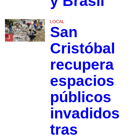
y Brasil
LOCAL
San
3
Cristóbal
recupera
espacios
públicos
invadidos
tras