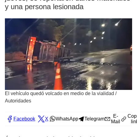
y una persona lesionada
El vehículo quedó volcado en medio de la vialidad
/
Autoridades
E-
Cop
Facebook
X
WhatsApp
Telegram
Mail
lin