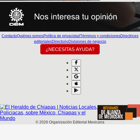
Contacto
Quiénes somos
Política de privacidad
Términos y condiciones
Directrices
editoriales
Directorio
Divisiones de negocio
¿NECESITAS AYUDA?
©
2026
Organización Editorial Mexicana