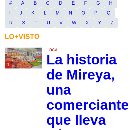
#
A
B
C
D
E
F
G
H
I
J
K
L
M
N
O
P
Q
R
S
T
U
V
W
X
Y
Z
LO+VISTO
LOCAL
La historia
1
de Mireya,
una
comerciante
que lleva