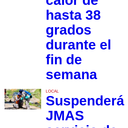
calor de
hasta 38
grados
durante el
fin de
semana
LOCAL
Suspenderá
JMAS