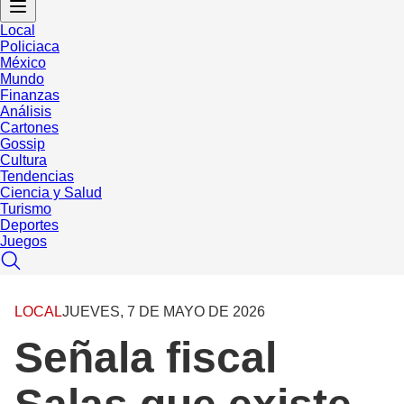
Local
Policiaca
México
Mundo
Finanzas
Análisis
Cartones
Gossip
Cultura
Tendencias
Ciencia y Salud
Turismo
Deportes
Juegos
LOCAL
JUEVES, 7 DE MAYO DE 2026
Señala fiscal