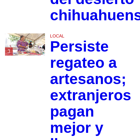
chihuahuen
LOCAL
Persiste
3
regateo a
artesanos;
extranjeros
pagan
mejor y