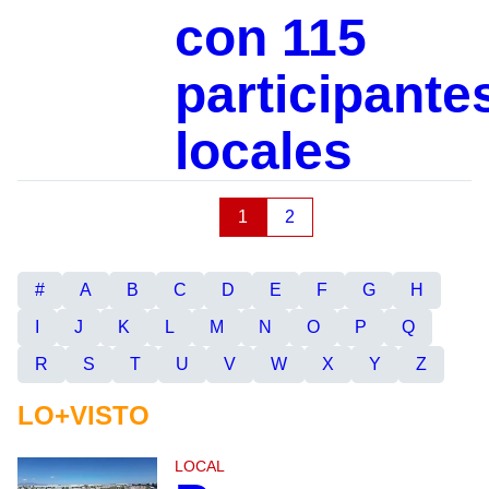
con 115
participante
locales
1
2
#
A
B
C
D
E
F
G
H
I
J
K
L
M
N
O
P
Q
R
S
T
U
V
W
X
Y
Z
LO+VISTO
LOCAL