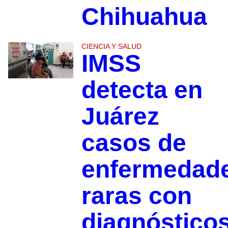
Chihuahua
CIENCIA Y SALUD
IMSS
detecta en
Juárez
casos de
enfermedad
raras con
diagnóstico