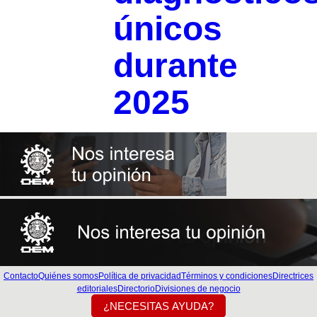
únicos
durante
2025
Contacto
Quiénes somos
Política de privacidad
Términos y condiciones
Directrices
editoriales
Directorio
Divisiones de negocio
¿NECESITAS AYUDA?