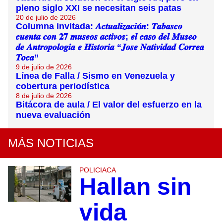
pleno siglo XXI se necesitan seis patas
20 de julio de 2026
Columna invitada: 𝑨𝒄𝒕𝒖𝒂𝒍𝒊𝒛𝒂𝒄𝒊𝐨́𝒏: 𝑻𝒂𝒃𝒂𝒔𝒄𝒐
𝒄𝒖𝒆𝒏𝒕𝒂 𝒄𝒐𝒏 𝟐𝟕 𝒎𝒖𝒔𝒆𝒐𝒔 𝒂𝒄𝒕𝒊𝒗𝒐𝒔; 𝒆𝒍 𝒄𝒂𝒔𝒐 𝒅𝒆𝒍 𝑴𝒖𝒔𝒆𝒐
𝒅𝒆 𝑨𝒏𝒕𝒓𝒐𝒑𝒐𝒍𝒐𝒈𝒊𝒂 𝒆 𝑯𝒊𝒔𝒕𝒐𝒓𝒊𝒂 “𝑱𝒐𝒔𝒆 𝑵𝒂𝒕𝒊𝒗𝒊𝒅𝒂𝒅 𝑪𝒐𝒓𝒓𝒆𝒂
𝑻𝒐𝒄𝒂”
9 de julio de 2026
Línea de Falla / Sismo en Venezuela y
cobertura periodística
8 de julio de 2026
Bitácora de aula / El valor del esfuerzo en la
nueva evaluación
MÁS NOTICIAS
POLICIACA
Hallan sin
vida