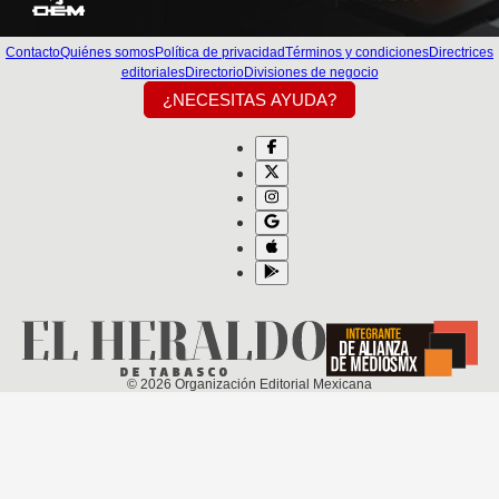
Contacto
Quiénes somos
Política de privacidad
Términos y condiciones
Directrices
editoriales
Directorio
Divisiones de negocio
¿NECESITAS AYUDA?
©
2026
Organización Editorial Mexicana