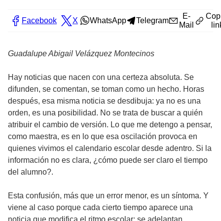
E-
Cop
Facebook
X
WhatsApp
Telegram
Mail
lin
Guadalupe Abigail Velázquez Montecinos
Hay noticias que nacen con una certeza absoluta. Se
difunden, se comentan, se toman como un hecho. Horas
después, esa misma noticia se desdibuja: ya no es una
orden, es una posibilidad. No se trata de buscar a quién
atribuir el cambio de versión. Lo que me detengo a pensar,
como maestra, es en lo que esa oscilación provoca en
quienes vivimos el calendario escolar desde adentro. Si la
información no es clara, ¿cómo puede ser claro el tiempo
del alumno?.
Esta confusión, más que un error menor, es un síntoma. Y
viene al caso porque cada cierto tiempo aparece una
noticia que modifica el ritmo escolar: se adelantan