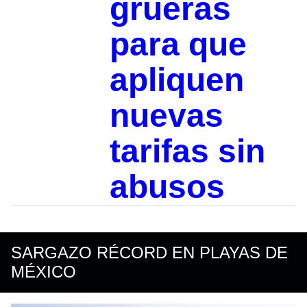
grueras
para que
apliquen
nuevas
tarifas sin
abusos
SARGAZO RÉCORD EN PLAYAS DE
MÉXICO