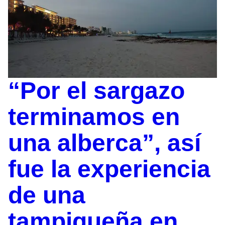
“Por el sargazo
terminamos en
una alberca”, así
fue la experiencia
de una
tampiqueña en