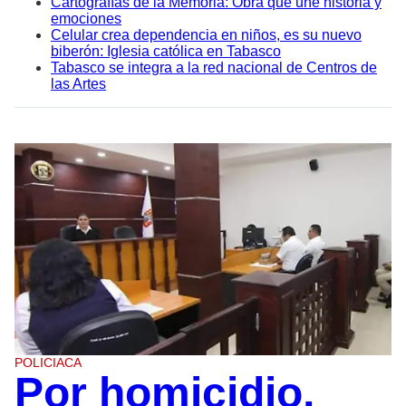
Cartografías de la Memoria: Obra que une historia y
emociones
Celular crea dependencia en niños, es su nuevo
biberón: Iglesia católica en Tabasco
Tabasco se integra a la red nacional de Centros de
las Artes
POLICIACA
Por homicidio,