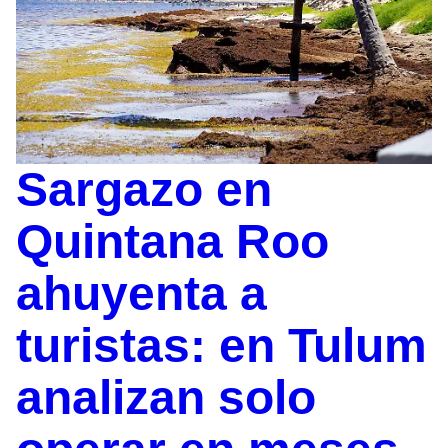
Sargazo en
Quintana Roo
ahuyenta a
turistas: en Tulum
analizan solo