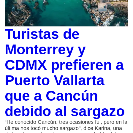
Turistas de
Monterrey y
CDMX prefieren a
Puerto Vallarta
que a Cancún
debido al sargazo
“He conocido Cancún, tres ocasiones fui, pero en la
última nos tocó mucho sargazo", dice Karina, una