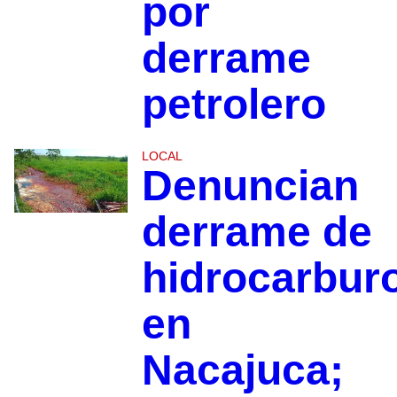
por
derrame
petrolero
LOCAL
Denuncian
derrame de
hidrocarbur
en
Nacajuca;