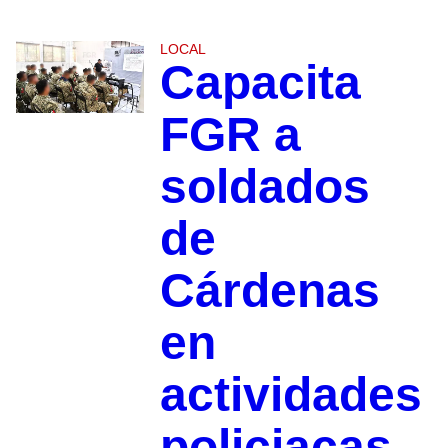
LOCAL
Capacita
FGR a
soldados
de
Cárdenas
en
actividades
policiacas