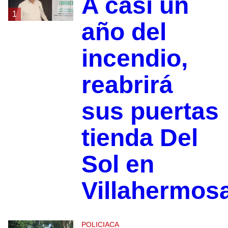
A casi un
1
año del
incendio,
reabrirá
sus puertas
tienda Del
Sol en
Villahermos
POLICIACA