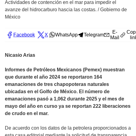
Actividades de contención en el mar para impedir el
avanze del hidrocarburo hascia las costas.
/
Gobierno de
México
E-
Cop
Facebook
X
WhatsApp
Telegram
Mail
lin
Nicasio Arias
Informes de Petróleos Mexicanos (Pemex) muestran
que durante el año 2024 se reportaron 164
emanaciones de tres chapopoteras naturales
ubicadas en el Golfo de México. El número de
emanaciones pasó a 1,062 durante 2025 y el mes de
mayo del año en curso ya se reportan 222 liberaciones
de crudo en el mar.
De acuerdo con los datos de la petrolera proporcionados a
esta casa editorial mediante la solicitud de transparencia