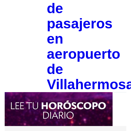
de
pasajeros
en
aeropuerto
de
Villahermos