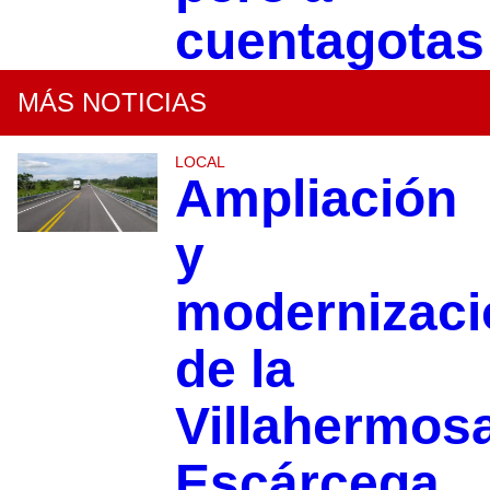
cuentagotas
MÁS NOTICIAS
LOCAL
Ampliación
y
modernizaci
de la
Villahermos
Escárcega