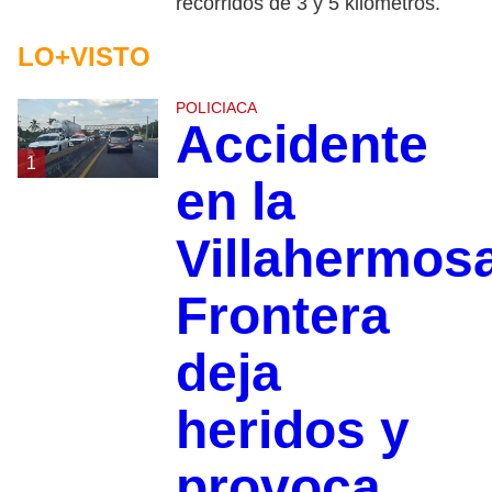
recorridos de 3 y 5 kilómetros.
LO+VISTO
POLICIACA
Accidente
1
en la
Villahermos
Frontera
deja
heridos y
provoca