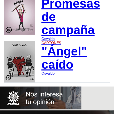
Promesas
de
campaña
Osvaldo
CARTONES
"Ángel"
caído
Osvaldo