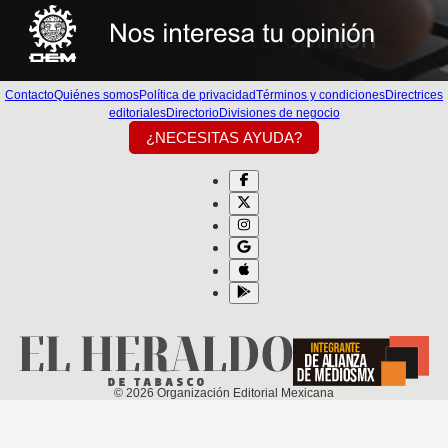
Contacto
Quiénes somos
Política de privacidad
Términos y condiciones
Directrices
editoriales
Directorio
Divisiones de negocio
¿NECESITAS AYUDA?
©
2026
Organización Editorial Mexicana