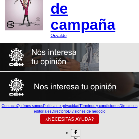
de
campaña
Osvaldo
Contacto
Quiénes somos
Política de privacidad
Términos y condiciones
Directrices
editoriales
Directorio
Divisiones de negocio
¿NECESITAS AYUDA?