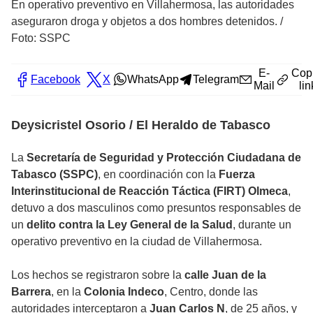
En operativo preventivo en Villahermosa, las autoridades
aseguraron droga y objetos a dos hombres detenidos.
/
Foto: SSPC
E-
Cop
Facebook
X
WhatsApp
Telegram
Mail
lin
Deysicristel Osorio / El Heraldo de Tabasco
La
Secretaría de Seguridad y Protección Ciudadana de
Tabasco (SSPC)
, en coordinación con la
Fuerza
Interinstitucional de Reacción Táctica (FIRT) Olmeca
,
detuvo a dos masculinos como presuntos responsables de
un
delito contra la Ley General de la Salud
, durante un
operativo preventivo en la ciudad de Villahermosa.
Los hechos se registraron sobre la
calle Juan de la
Barrera
, en la
Colonia Indeco
, Centro, donde las
autoridades interceptaron a
Juan Carlos N
, de 25 años, y