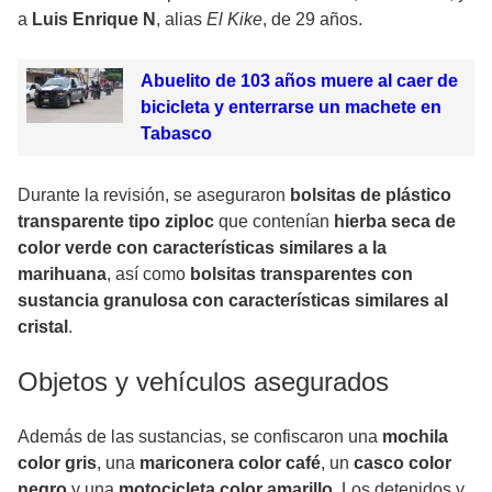
a
Luis Enrique N
, alias
El Kike
, de 29 años.
Abuelito de 103 años muere al caer de
bicicleta y enterrarse un machete en
Tabasco
Durante la revisión, se aseguraron
bolsitas de plástico
transparente tipo ziploc
que contenían
hierba seca de
color verde con características similares a la
marihuana
, así como
bolsitas transparentes con
sustancia granulosa con características similares al
cristal
.
Objetos y vehículos asegurados
Además de las sustancias, se confiscaron una
mochila
color gris
, una
mariconera color café
, un
casco color
negro
y una
motocicleta color amarillo
. Los detenidos y