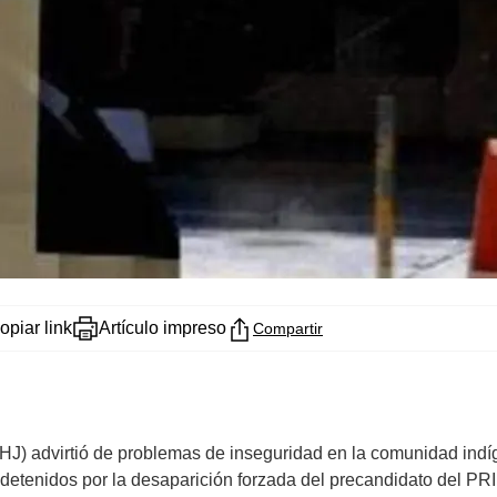
opiar link
Artículo impreso
Compartir
) advirtió de problemas de inseguridad en la comunidad indíg
n detenidos por la desaparición forzada del precandidato del P