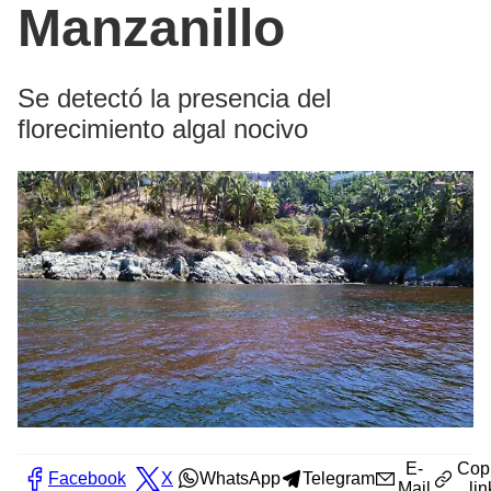
Manzanillo
Se detectó la presencia del
florecimiento algal nocivo
E-
Cop
Facebook
X
WhatsApp
Telegram
Mail
lin