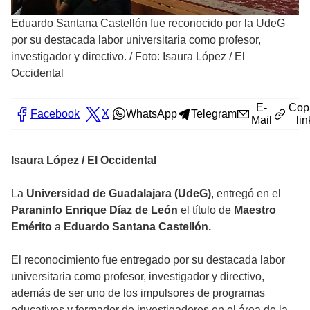
Eduardo Santana Castellón fue reconocido por la UdeG
por su destacada labor universitaria como profesor,
investigador y directivo.
/
Foto: Isaura López / El
Occidental
E-
Cop
Facebook
X
WhatsApp
Telegram
Mail
lin
Isaura López / El Occidental
La
Universidad de Guadalajara (UdeG)
, entregó en el
Paraninfo Enrique Díaz de León
el título de
Maestro
Emérito
a
Eduardo Santana Castellón.
El reconocimiento fue entregado por su destacada labor
universitaria como profesor, investigador y directivo,
además de ser uno de los impulsores de programas
educativos y formador de investigadores en el área de la