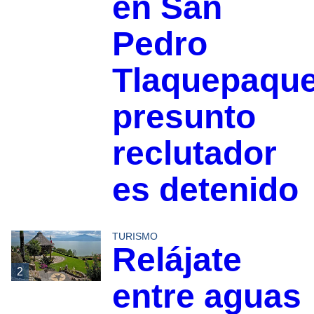
en San
Pedro
Tlaquepaque
presunto
reclutador
es detenido
TURISMO
Relájate
2
entre aguas