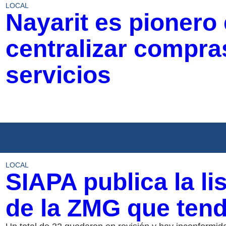
LOCAL
Nayarit es pionero
centralizar compras
servicios
LOCAL
SIAPA publica la li
de la ZMG que ten