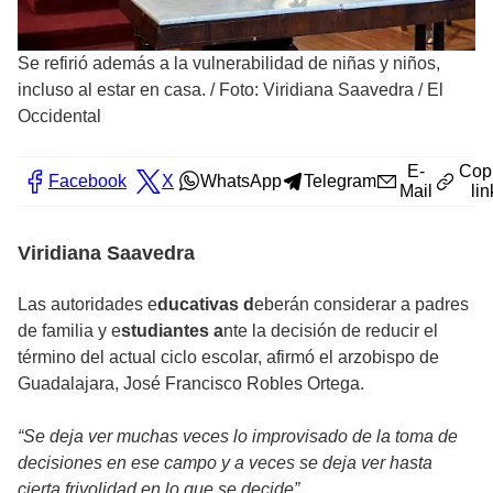
Se refirió además a la vulnerabilidad de niñas y niños,
incluso al estar en casa.
/
Foto: Viridiana Saavedra / El
Occidental
E-
Cop
Facebook
X
WhatsApp
Telegram
Mail
lin
Viridiana Saavedra
Las autoridades e
ducativas d
eberán considerar a padres
de familia y e
studiantes a
nte la decisión de reducir el
término del actual ciclo escolar, afirmó el arzobispo de
Guadalajara, José Francisco Robles Ortega.
“Se deja ver muchas veces lo improvisado de la toma de
decisiones en ese campo y a veces se deja ver hasta
cierta frivolidad en lo que se decide”.