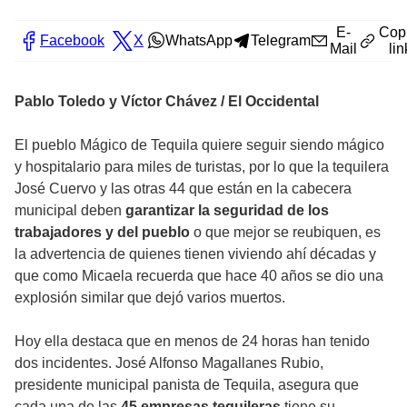
E-
Cop
Facebook
X
WhatsApp
Telegram
Mail
lin
Pablo Toledo y Víctor Chávez / El Occidental
El pueblo Mágico de Tequila quiere seguir siendo mágico
y hospitalario para miles de turistas, por lo que la tequilera
José Cuervo y las otras 44 que están en la cabecera
municipal deben
garantizar la seguridad de los
trabajadores y del pueblo
o que mejor se reubiquen, es
la advertencia de quienes tienen viviendo ahí décadas y
que como Micaela recuerda que hace 40 años se dio una
explosión similar que dejó varios muertos.
Hoy ella destaca que en menos de 24 horas han tenido
dos incidentes. José Alfonso Magallanes Rubio,
presidente municipal panista de Tequila, asegura que
cada una de las
45 empresas tequileras
tiene su