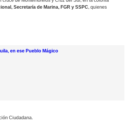
el cruce de Montemorelos y Cruz del Sur, en la colonia
cional, Secretaría de Marina, FGR y SSPC
, quienes
uila, en ese Pueblo Mágico
cción Ciudadana.