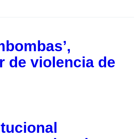
imbombas’,
 de violencia de
itucional